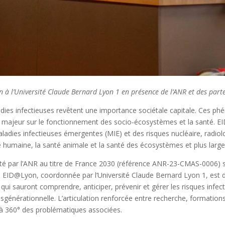
à l’Université Claude Bernard Lyon 1 en présence de l’ANR et des parte
ies infectieuses revêtent une importance sociétale capitale. Ces phé
t majeur sur le fonctionnement des socio-écosystèmes et la santé. EI
adies infectieuses émergentes (MIE) et des risques nucléaire, radiol
nté humaine, la santé animale et la santé des écosystèmes et plus lar
 par l’ANR au titre de France 2030 (référence ANR-23-CMAS-0006) sur
) EID@Lyon, coordonnée par l’Université Claude Bernard Lyon 1, est 
s qui sauront comprendre, anticiper, prévenir et gérer les risques in
ansgénérationnelle. L’articulation renforcée entre recherche, formations
 360° des problématiques associées.