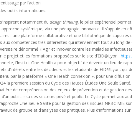
rentissage par l’action.
 des outils informatiques.
 s’inspirent notamment du
design thinking
, le pilier expérientiel perm
approche systémique, via une pédagogie innovante. Il s’appuie en effet 
aires : une plateforme collaborative et une bibliothèque de capsules 
aux compétences très différentes qui interviennent tout au long de c
versitaire dénommé « Agir et Innover contre les maladies infectieuses
ur le projet et les formations proposées sur le site d’EID@Lyon :
https
nelle, l’Institut One Health a pour objectif de devenir un lieu de ra
 sujets d’intérêts entre les décideurs et les étudiants de EID@Lyon, qu
tenu par la plateforme « One Health connexion », pour une diffusion 
2024 la première session du Cycle des Hautes Études Une Seule Sant
en matière de compréhension des enjeux de prévention et de gestion de
n d’un public issu des secteurs privé et public. Le Cycle permet aux aud
l l’approche Une Seule Santé pour la gestion des risques NRBC MIE sur
travaux de groupe et d’analyses des pratiques. Plus d’informations sur l