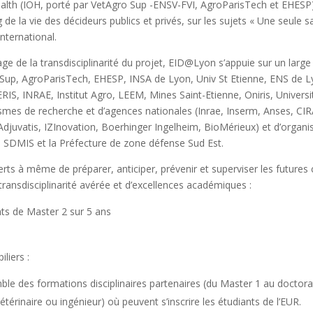
alth (IOH, porté par VetAgro Sup -ENSV-FVI, AgroParisTech et EHESP) q
 de la vie des décideurs publics et privés, sur les sujets « Une seule 
nternational.
age de la transdisciplinarité du projet, EID@Lyon s’appuie sur un large
Sup, AgroParisTech, EHESP, INSA de Lyon, Univ St Etienne, ENS de 
S, INRAE, Institut Agro, LEEM, Mines Saint-Etienne, Oniris, Universi
smes de recherche et d’agences nationales (Inrae, Inserm, Anses, CIR
uvatis, IZInovation, Boerhinger Ingelheim, BioMérieux) et d’organisa
e SDMIS et la Préfecture de zone défense Sud Est.
erts à même de préparer, anticiper, prévenir et superviser les futures 
transdisciplinarité avérée et d’excellences académiques :
ts de Master 2 sur 5 ans
liers :
ble des formations disciplinaires partenaires (du Master 1 au doctor
érinaire ou ingénieur) où peuvent s’inscrire les étudiants de l’EUR.