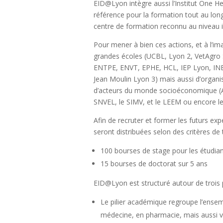
EID@Lyon intègre aussi l’Institut One He
référence pour la formation tout au long
centre de formation reconnu au niveau i
Pour mener à bien ces actions, et à l’im
grandes écoles (UCBL, Lyon 2, VetAgro 
ENTPE, ENVT, EPHE, HCL, IEP Lyon, INERI
Jean Moulin Lyon 3) mais aussi d’organi
d’acteurs du monde socioéconomique (Adj
SNVEL, le SIMV, et le LEEM ou encore l
Afin de recruter et former les futurs exp
seront distribuées selon des critères de 
100 bourses de stage pour les étudian
15 bourses de doctorat sur 5 ans
EID@Lyon est structuré autour de trois pi
Le pilier académique regroupe l’ensem
médecine, en pharmacie, mais aussi vét