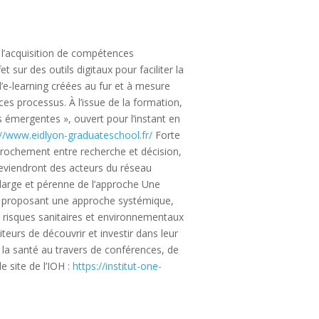
et l’acquisition de compétences
sur des outils digitaux pour faciliter la
d’e-learning créées au fur et à mesure
es processus. À l’issue de la formation,
 émergentes », ouvert pour l’instant en
://www.eidlyon-graduateschool.fr/
Forte
pprochement entre recherche et décision,
i deviendront des acteurs du réseau
large et pérenne de l’approche Une
é, proposant une approche systémique,
s risques sanitaires et environnementaux
iteurs de découvrir et investir dans leur
 la santé au travers de conférences, de
e site de l’IOH :
https://institut-one-