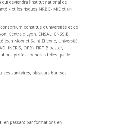
ui deviendra l’institut national de
santé » et les risques NRBC- MIE et un
 consortium constitué d’universités et de
Lyon, Centrale Lyon, ENSAL, ENSSIB,
té Jean Monnet Saint Etienne, Université
AD, INERIS, OFB), l’IRT Bioaster,
tions professionnelles telles que le
crises sanitaires, plusieurs bourses
at, en passant par formations en