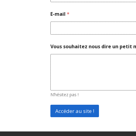
E
E-mail
*
-
m
a
i
l
*
Vous souhaitez nous dire un petit 
p
e
t
i
t
N’hésitez pas !
Accéder au site !